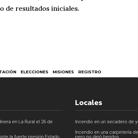
 de resultados iniciales.
TACIÓN
ELECCIONES
MISIONES
REGISTRO
Locales
inera en La Rural el 26 de
Incendio en un secadero de ye
Incendio en una carpintería d
siste la fuerte presión Estado
pero no dejó heridos