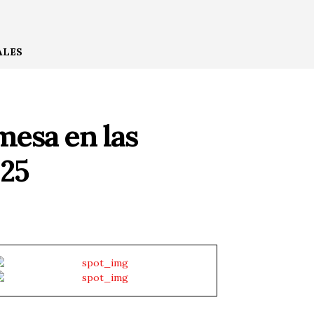
ALES
mesa en las
025