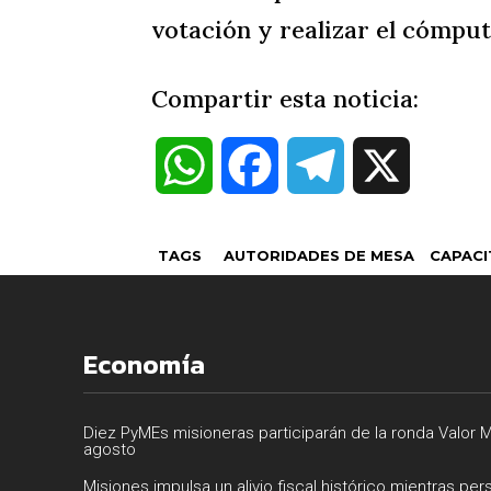
votación y realizar el cómputo
Compartir esta noticia:
W
F
T
X
h
a
e
TAGS
AUTORIDADES DE MESA
CAPACI
a
c
l
t
e
e
Economía
s
b
g
Diez PyMEs misioneras participarán de la ronda Valor M
agosto
A
o
r
Misiones impulsa un alivio fiscal histórico mientras per