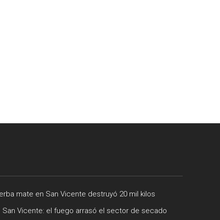
rba mate en San Vicente destruyó 20 mil kilos
e San Vicente: el fuego arrasó el sector de secado