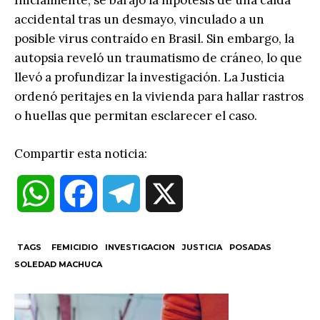
Inicialmente, se barajó la hipótesis de una caída
accidental tras un desmayo, vinculado a un
posible virus contraído en Brasil. Sin embargo, la
autopsia reveló un traumatismo de cráneo, lo que
llevó a profundizar la investigación. La Justicia
ordenó peritajes en la vivienda para hallar rastros
o huellas que permitan esclarecer el caso.
Compartir esta noticia:
W
F
T
X
h
a
e
TAGS
FEMICIDIO
INVESTIGACION
JUSTICIA
POSADAS
SOLEDAD MACHUCA
a
c
l
t
e
e