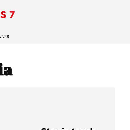
ALES
ia