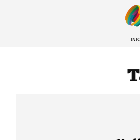
INI
T