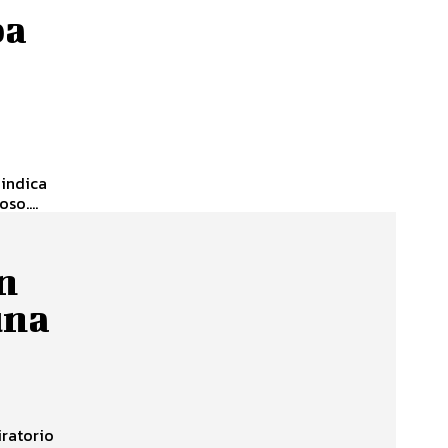
pa
 indica
so....
n
una
iratorio