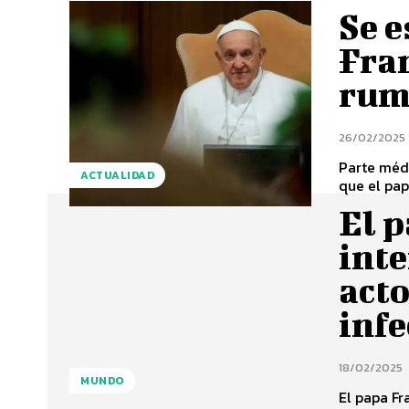
Se e
Fra
rum
26/02/2025
Parte médi
ACTUALIDAD
que el pap
El p
inte
acto
infe
18/02/2025
MUNDO
El papa Fr