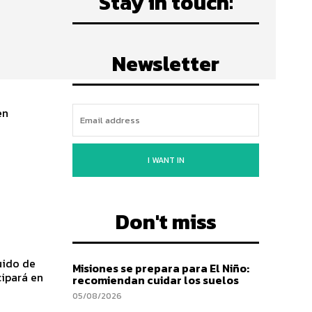
Stay in touch:
Newsletter
en
I WANT IN
Don't miss
uido de
Misiones se prepara para El Niño:
cipará en
recomiendan cuidar los suelos
05/08/2026