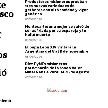
Productores misioneros prueban
te
tres nuevas variedades de
gerberas con alta sanidad y vigor
isco
genético
05/08/2026
Montecarlo: una mujer se salvó de
ser asfixiada por su expareja y lo
a
halló muerto
e
05/08/2026
El papa León XIV visitará la
Argentina del 8 al 11 de noviembre
os
05/08/2026
Diez PyMEs misioneras
participarán de la ronda Valor
ió
Minera en La Rural el 26 de agosto
05/08/2026
imiento