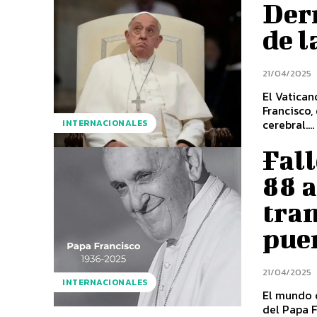
Der
de l
21/04/2025
El Vatican
Francisco
cerebral....
INTERNACIONALES
Fall
88 a
tran
pue
21/04/2025
INTERNACIONALES
El mundo c
del Papa F