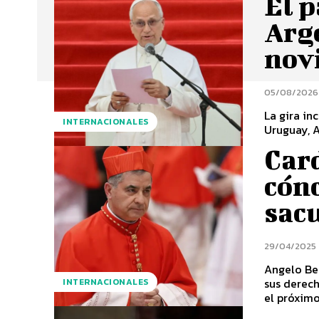
El p
Arge
nov
05/08/2026
La gira in
INTERNACIONALES
Uruguay, A
Card
cónc
sacu
29/04/2025
Angelo Bec
sus derech
INTERNACIONALES
el próximo.