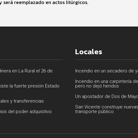
 será reemplazado en actos litúrgicos.
Locales
inera en La Rural el 26 de
Incendio en un secadero de ye
Incendio en una carpintería d
siste la fuerte presión Estado
pero no dejó heridos
Un apostador de Dos de Mayo
uales y transferencias
San Vicente construye nuevas
isis del poder adquisitivo
transporte público